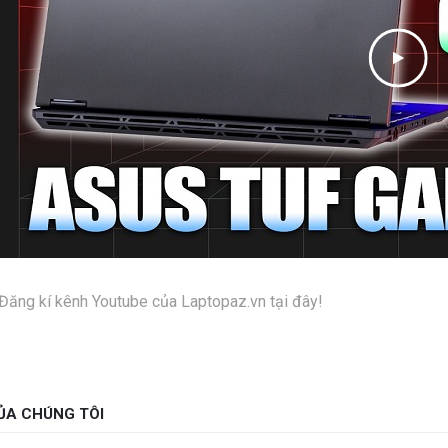
Đăng kí kênh Youtube của Laptopaz.vn tại đây!
ỦA CHÚNG TÔI