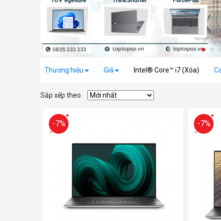
Thương hiệu
Giá
Intel® Core™ i7 (Xóa)
C
Sắp xếp theo
-7%
-7%