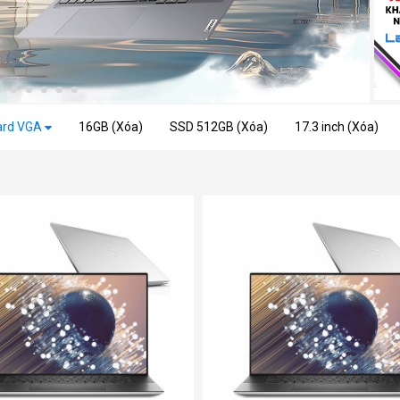
ard VGA
16GB (Xóa)
SSD 512GB (Xóa)
17.3 inch (Xóa)