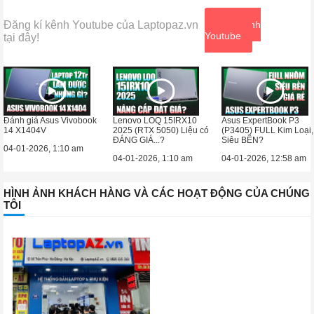
Đăng kí kênh Youtube của Laptopaz.vn
Xem kênh
Youtube
tại đây!
Đánh giá Asus Vivobook
Lenovo LOQ 15IRX10
Asus ExpertBook P3
14 X1404V
2025 (RTX 5050) Liệu có
(P3405) FULL Kim Loại,
ĐÁNG GIÁ...?
Siêu BỀN?
04-01-2026, 1:10 am
04-01-2026, 1:10 am
04-01-2026, 12:58 am
HÌNH ẢNH KHÁCH HÀNG VÀ CÁC HOẠT ĐỘNG CỦA CHÚNG
TÔI