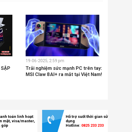
19-06-2025, 2:59 pm
L SẬP
Trải nghiệm sức mạnh PC trên tay:
MSI Claw 8 AI+ ra mắt tại Việt Nam!
anh toán linh hoạt:
Hỗ trợ suốt thời gian sử
ền mặt, visa/master,
dụng
ả góp
Hotline:
0825 233 233