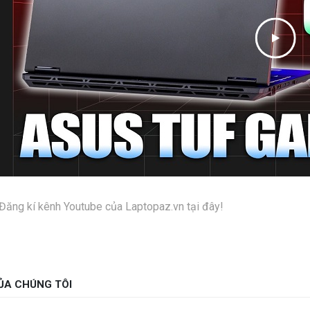
Đăng kí kênh Youtube của Laptopaz.vn tại đây!
ỦA CHÚNG TÔI