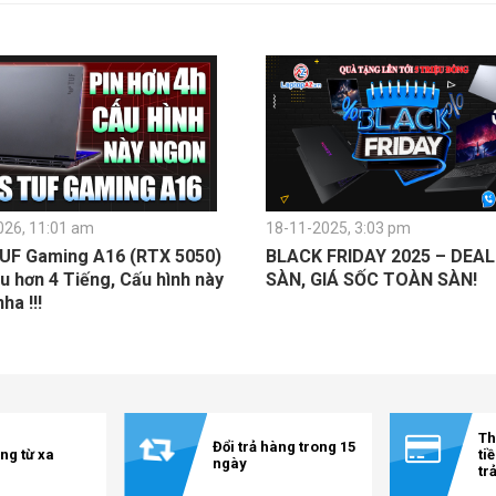
026, 11:01 am
18-11-2025, 3:03 pm
UF Gaming A16 (RTX 5050)
BLACK FRIDAY 2025 – DEA
u hơn 4 Tiếng, Cấu hình này
SÀN, GIÁ SỐC TOÀN SÀN!
a !!!
Th
Đổi trả hàng trong 15
ng từ xa
ti
ngày
tr