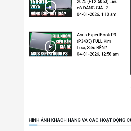
2025 (RTX 5050) Liệu
có ĐÁNG GIÁ...?
04-01-2026, 1:10 am
Asus ExpertBook P3
(P3405) FULL Kim
Loại, Siêu BỀN?
04-01-2026, 12:58 am
HÌNH ẢNH KHÁCH HÀNG VÀ CÁC HOẠT ĐỘNG C