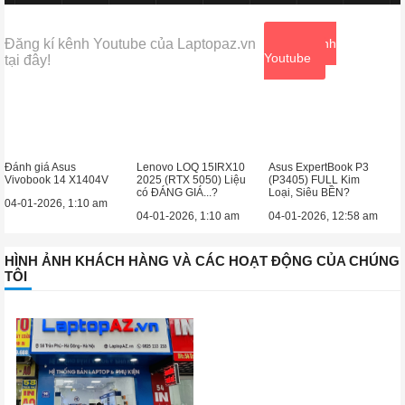
Đăng kí kênh Youtube của Laptopaz.vn
Xem kênh
Youtube
tại đây!
Đánh giá Asus
Lenovo LOQ 15IRX10
Asus ExpertBook P3
Vivobook 14 X1404V
2025 (RTX 5050) Liệu
(P3405) FULL Kim
có ĐÁNG GIÁ...?
Loại, Siêu BỀN?
04-01-2026, 1:10 am
04-01-2026, 1:10 am
04-01-2026, 12:58 am
HÌNH ẢNH KHÁCH HÀNG VÀ CÁC HOẠT ĐỘNG CỦA CHÚNG
TÔI