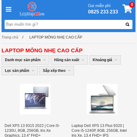
0
Gọi miễn phí
0825 233 233
Trang chủ
LAPTOP MỎNG NHẸ CAO CẤP
LAPTOP MỎNG NHẸ CAO CẤP
Danh mục sản phẩm
Hãng sản xuất
Khoảng giá
Lọc sản phẩm
Sắp xếp theo
Dell XPS 13 9315 2022 | Core i5-
Laptop Dell XPS 13 Plus 9320 |
1230U, 8GB, 256GB, Iris Xe
Core i5-1240P, 8GB, 256GB, Intel
Graphics, 13.4'' FHD+
Iris Xe, 13.4 FHD+ IPS