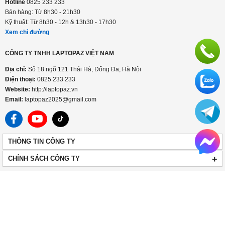
Hotline
0825 233 233
Bán hàng: Từ 8h30 - 21h30
Kỹ thuật: Từ 8h30 - 12h & 13h30 - 17h30
Xem chỉ đường
CÔNG TY TNHH LAPTOPAZ VIỆT NAM
Địa chỉ:
Số 18 ngõ 121 Thái Hà, Đống Đa, Hà Nội
Điện thoại:
0825 233 233
Website:
http://laptopaz.vn
Email:
laptopaz2025@gmail.com
+
THÔNG TIN CÔNG TY
+
CHÍNH SÁCH CÔNG TY
HOTLINE
0825 233 233
Công ty TNHH LaptopAZ Việt Nam. MST 0110985776 cấp ngày 11/03/2025
Chuyển sang phiên bản dành cho PC