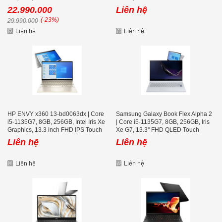
22.990.000
Liên hệ
(-23%)
29.990.000
HP ENVY x360 13-bd0063dx | Core
Samsung Galaxy Book Flex Alpha 2
i5-1135G7, 8GB, 256GB, Intel Iris Xe
| Core i5-1135G7, 8GB, 256GB, Iris
Graphics, 13.3 inch FHD IPS Touch
Xe G7, 13.3'' FHD QLED Touch
Screen
Liên hệ
Liên hệ