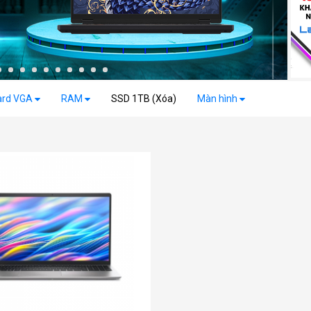
ard VGA
RAM
SSD 1TB (Xóa)
Màn hình