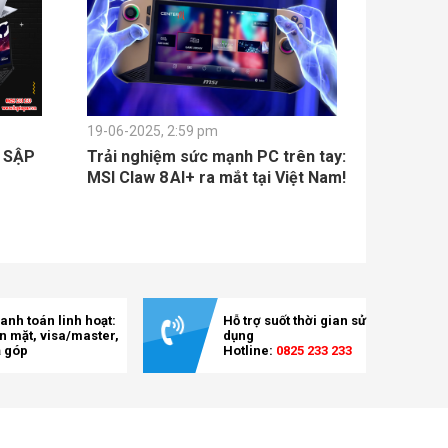
19-06-2025, 2:59 pm
L SẬP
Trải nghiệm sức mạnh PC trên tay:
MSI Claw 8 AI+ ra mắt tại Việt Nam!
anh toán linh hoạt:
Hỗ trợ suốt thời gian sử
ền mặt, visa/master,
dụng
ả góp
Hotline:
0825 233 233