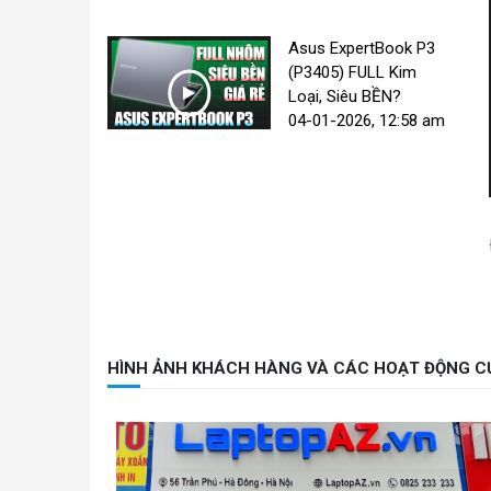
Asus ExpertBook P3
(P3405) FULL Kim
Loại, Siêu BỀN?
04-01-2026, 12:58 am
HÌNH ẢNH KHÁCH HÀNG VÀ CÁC HOẠT ĐỘNG C