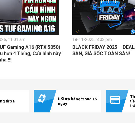
026, 11:01 am
18-11-2025, 3:03 pm
UF Gaming A16 (RTX 5050)
BLACK FRIDAY 2025 – DEA
u hơn 4 Tiếng, Cấu hình này
SÀN, GIÁ SỐC TOÀN SÀN!
a !!!
Th
Đổi trả hàng trong 15
ng từ xa
ti
ngày
tr