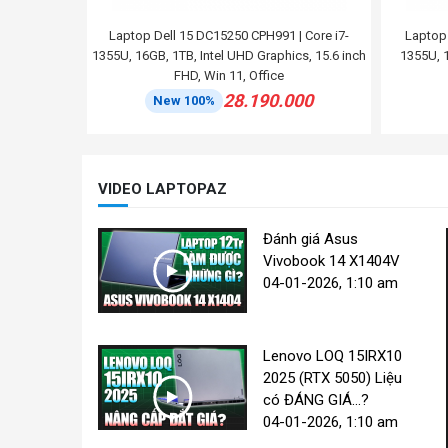
Laptop Dell 15 DC15250 CPH991 | Core i7-
Laptop 
1355U, 16GB, 1TB, Intel UHD Graphics, 15.6 inch
1355U, 1
FHD, Win 11, Office
28.190.000
New 100%
VIDEO LAPTOPAZ
Đánh giá Asus
Vivobook 14 X1404V
04-01-2026, 1:10 am
Lenovo LOQ 15IRX10
2025 (RTX 5050) Liệu
có ĐÁNG GIÁ...?
04-01-2026, 1:10 am