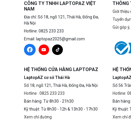
CÔNG TY TNHH LAPTOPAZ VIỆT
THÔNG 
NAM
Giới thiệu
Địa chỉ: Số 18, ngõ 121, Thái Hà, Đống Đa,
Tuyển dụ
Hà Nội
Gửi góp ý,
Hotline: 0825 233 233
Email: laptopaz2025@gmail.com
HỆ THỐNG CỬA HÀNG LAPTOPAZ
HỆ THỐ
LaptopAZ cơ sở Thái Hà
LaptopAZ
Số 18, ngõ 121, Thái Hà, Đống Đa, Hà Nội
Số 56 Trầ
Hotline : 0825 233 233
Hotline: 
Bán hàng: Từ 8h30 - 21h30
Bán hàng:
Kỹ thuật: Từ 8h30 - 12h & 13h30 - 17h30
Kỹ thuật:
Xem chỉ đường
Xem chỉ 