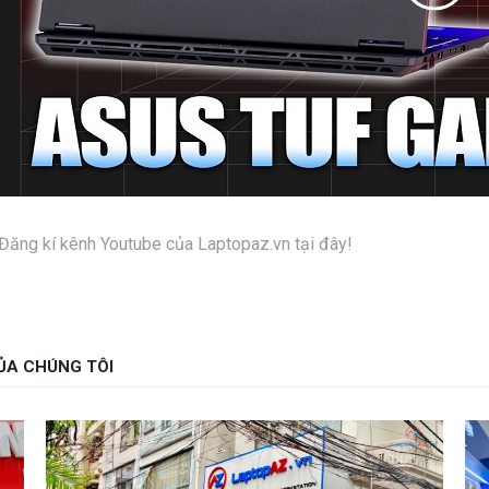
Đăng kí kênh Youtube của Laptopaz.vn tại đây!
ỦA CHÚNG TÔI