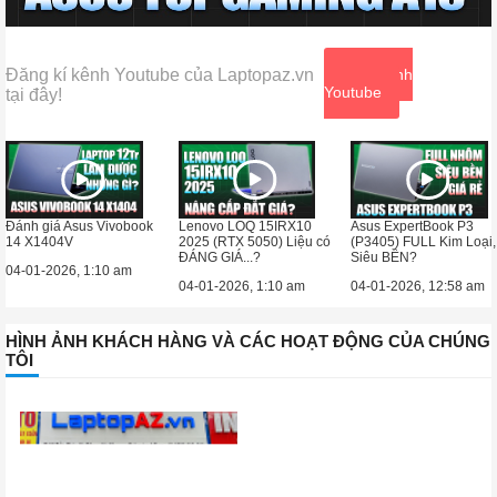
Đăng kí kênh Youtube của Laptopaz.vn
Xem kênh
Youtube
tại đây!
Đánh giá Asus Vivobook
Lenovo LOQ 15IRX10
Asus ExpertBook P3
14 X1404V
2025 (RTX 5050) Liệu có
(P3405) FULL Kim Loại,
ĐÁNG GIÁ...?
Siêu BỀN?
04-01-2026, 1:10 am
04-01-2026, 1:10 am
04-01-2026, 12:58 am
HÌNH ẢNH KHÁCH HÀNG VÀ CÁC HOẠT ĐỘNG CỦA CHÚNG
TÔI