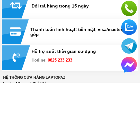
Đổi trả hàng trong 15 ngày
Thanh toán linh hoạt: tiền mặt, visa/master, trả
góp
Hỗ trợ suốt thời gian sử dụng
Hotline:
0825 233 233
HỆ THỐNG CỬA HÀNG LAPTOPAZ
LaptopAZ cơ sở Thái Hà
Số 18, ngõ 121, Thái Hà, Đống Đa, Hà Nội
Hotline
0825 233 233
Bán hàng: Từ 8h30 - 21h30
Kỹ thuật: Từ 8h30 - 12h & 13h30 - 17h30
Xem chỉ đường
HỆ THỐNG CỬA HÀNG LAPTOPAZ
LaptopAZ cơ sở Hà Đông