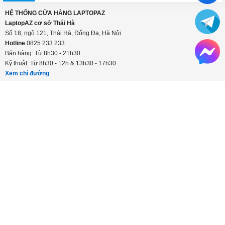
HỆ THỐNG CỬA HÀNG LAPTOPAZ
LaptopAZ cơ sở Thái Hà
Số 18, ngõ 121, Thái Hà, Đống Đa, Hà Nội
Hotline
0825 233 233
Bán hàng: Từ 8h30 - 21h30
Kỹ thuật: Từ 8h30 - 12h & 13h30 - 17h30
Xem chỉ đường
HỆ THỐNG CỬA HÀNG LAPTOPAZ
LaptopAZ cơ sở Hà Đông
Số 56 Trần Phú, Hà Đông, Hà Nội
Hotline
0825 233 233
Bán hàng: Từ 8h30 - 21h30
Kỹ thuật: Từ 8h30 - 12h & 13h30 - 17h30
Xem chỉ đường
CÔNG TY TNHH LAPTOPAZ VIỆT NAM
Địa chỉ:
Số 18 ngõ 121 Thái Hà, Đống Đa, Hà Nội
Điện thoại:
0825 233 233
Website:
http://laptopaz.vn
Email:
laptopaz2025@gmail.com