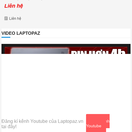
4GB, 15.6'' FHD 144Hz
Liên hệ
VIDEO LAPTOPAZ
Đăng kí kênh Youtube của Laptopaz.vn
Xem kênh
Youtube
tại đây!