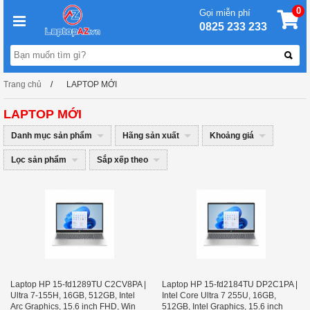
0
Gọi miễn phí
0825 233 233
Trang chủ
LAPTOP MỚI
LAPTOP MỚI
Danh mục sản phẩm
Hãng sản xuất
Khoảng giá
Lọc sản phẩm
Sắp xếp theo
Laptop HP 15-fd1289TU C2CV8PA |
Laptop HP 15-fd2184TU DP2C1PA |
Ultra 7-155H, 16GB, 512GB, Intel
Intel Core Ultra 7 255U, 16GB,
Arc Graphics, 15.6 inch FHD, Win
512GB, Intel Graphics, 15.6 inch