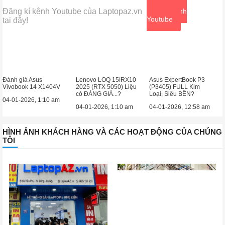
Đăng kí kênh Youtube của Laptopaz.vn
Xem kênh
Youtube
tại đây!
Đánh giá Asus
Lenovo LOQ 15IRX10
Asus ExpertBook P3
Vivobook 14 X1404V
2025 (RTX 5050) Liệu
(P3405) FULL Kim
có ĐÁNG GIÁ...?
Loại, Siêu BỀN?
04-01-2026, 1:10 am
04-01-2026, 1:10 am
04-01-2026, 12:58 am
HÌNH ẢNH KHÁCH HÀNG VÀ CÁC HOẠT ĐỘNG CỦA CHÚNG
TÔI