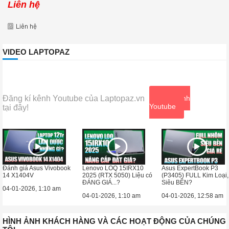
Liên hệ
VIDEO LAPTOPAZ
Đăng kí kênh Youtube của Laptopaz.vn
Xem kênh
Youtube
tại đây!
Đánh giá Asus Vivobook
Lenovo LOQ 15IRX10
Asus ExpertBook P3
14 X1404V
2025 (RTX 5050) Liệu có
(P3405) FULL Kim Loại,
ĐÁNG GIÁ...?
Siêu BỀN?
04-01-2026, 1:10 am
04-01-2026, 1:10 am
04-01-2026, 12:58 am
HÌNH ẢNH KHÁCH HÀNG VÀ CÁC HOẠT ĐỘNG CỦA CHÚNG