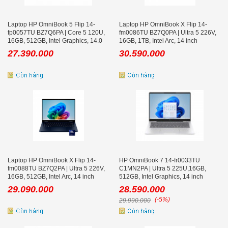
Laptop HP OmniBook 5 Flip 14-
Laptop HP OmniBook X Flip 14-
fp0057TU BZ7Q6PA | Core 5 120U,
fm0086TU BZ7Q0PA | Ultra 5 226V,
16GB, 512GB, Intel Graphics, 14.0
16GB, 1TB, Intel Arc, 14 inch
inch WUXGA, Cảm ứng, Win 11,
WUXGA, Cảm ứng, Win 11, Office
27.390.000
30.590.000
Office
Laptop HP OmniBook X Flip 14-
HP OmniBook 7 14-fr0033TU
fm0088TU BZ7Q2PA | Ultra 5 226V,
C1MN2PA | Ultra 5 225U,16GB,
16GB, 512GB, Intel Arc, 14 inch
512GB, Intel Graphics, 14 inch
WUXGA, Cảm ứng, Office, Xanh
WUXGA, Win 11, Office
29.090.000
28.590.000
(-5%)
29.990.000