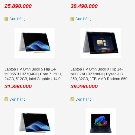
Win 11, Natural Silver
inch WUXGA, Cảm ứng, Bút cảm
25.890.000
38.490.000
ứng, Win 11, Office
Laptop HP OmniBook 5 Flip 14-
Laptop HP OmniBook X Flip 14-
fp0055TU BZ7Q4PA | Core 7 150U,
fk0082AU BZ7N8PA | Ryzen AI 7
24GB, 512GB, Intel Graphics, 14.0
350, 32GB, 1TB, AMD Radeon 860,
inch WUXGA, Cảm ứng, Win 11,
14 inch 2K, Cảm ứng, Win 11, Office
31.390.000
39.290.000
Office