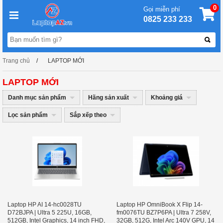
0
Gọi miễn phí
0825 233 233
Trang chủ
LAPTOP MỚI
LAPTOP MỚI
Danh mục sản phẩm
Hãng sản xuất
Khoảng giá
Lọc sản phẩm
Sắp xếp theo
Laptop HP AI 14-hc0028TU
Laptop HP OmniBook X Flip 14-
D72BJPA | Ultra 5 225U, 16GB,
fm0076TU BZ7P6PA | Ultra 7 258V,
512GB, Intel Graphics, 14 inch FHD,
32GB, 512G, Intel Arc 140V GPU, 14