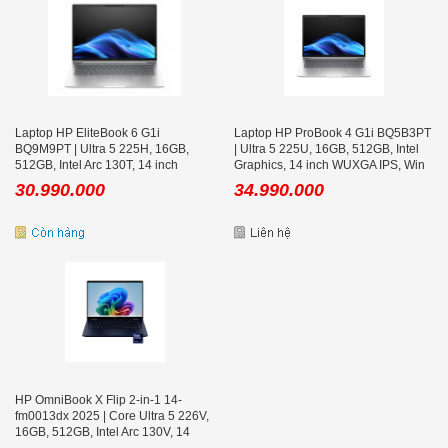
Laptop HP EliteBook 6 G1i
Laptop HP ProBook 4 G1i BQ5B3PT
BQ9M9PT | Ultra 5 225H, 16GB,
| Ultra 5 225U, 16GB, 512GB, Intel
512GB, Intel Arc 130T, 14 inch
Graphics, 14 inch WUXGA IPS, Win
WUXGA
11, Bạc
30.990.000
34.990.000
HP OmniBook X Flip 2-in-1 14-
fm0013dx 2025 | Core Ultra 5 226V,
16GB, 512GB, Intel Arc 130V, 14
icnh FHD+ Touch