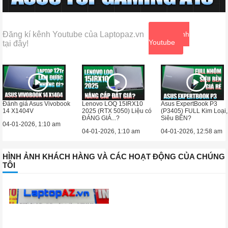
Đăng kí kênh Youtube của Laptopaz.vn
Xem kênh
Youtube
tại đây!
Đánh giá Asus Vivobook
Lenovo LOQ 15IRX10
Asus ExpertBook P3
14 X1404V
2025 (RTX 5050) Liệu có
(P3405) FULL Kim Loại,
ĐÁNG GIÁ...?
Siêu BỀN?
04-01-2026, 1:10 am
04-01-2026, 1:10 am
04-01-2026, 12:58 am
HÌNH ẢNH KHÁCH HÀNG VÀ CÁC HOẠT ĐỘNG CỦA CHÚNG
TÔI