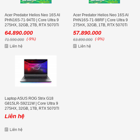
Acer Predator Helios Neo 16S AI
Acer Predator Helios Neo 16S AI
PHN16S-71-94T0 | Core Ultra 9
PHN16S-71-98RF | Core Ultra 9
275HX, 32GB, 2TB, RTX 5070Ti
275HX, 32GB, 1TB, RTX 5070Ti
12GB, 16 icnh 2K+ OLED 240Hz
12GB, 16 icnh 2K+ OLED 240Hz
64.890.000
57.890.000
(-9%)
(-9%)
71.590.000
63.890.000
Laptop ASUS ROG Strix G18
G815LR-S9211W | Core Ultra 9
275HX, 32GB, 1TB, RTX 5070TI
12GB, 18 inch 2.5K 240Hz
Liên hệ