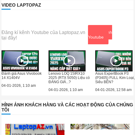
VIDEO LAPTOPAZ
Đăng kí kênh Youtube của Laptopaz.vn
Xem kênh
Youtube
tại đây!
Đánh giá Asus Vivobook
Lenovo LOQ 15IRX10
Asus ExpertBook P3
14 X1404V
2025 (RTX 5050) Liệu có
(P3405) FULL Kim Loại,
ĐÁNG GIÁ...?
Siêu BỀN?
04-01-2026, 1:10 am
04-01-2026, 1:10 am
04-01-2026, 12:58 am
HÌNH ẢNH KHÁCH HÀNG VÀ CÁC HOẠT ĐỘNG CỦA CHÚNG
TÔI