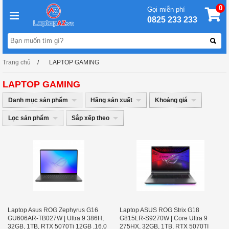
0
Gọi miễn phí
0825 233 233
Trang chủ
LAPTOP GAMING
LAPTOP GAMING
Danh mục sản phẩm
Hãng sản xuất
Khoảng giá
Lọc sản phẩm
Sắp xếp theo
Laptop Asus ROG Zephyrus G16
Laptop ASUS ROG Strix G18
GU606AR-TB027W | Ultra 9 386H,
G815LR-S9270W | Core Ultra 9
32GB, 1TB, RTX 5070Ti 12GB ,16.0
275HX, 32GB, 1TB, RTX 5070TI