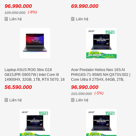
inch WQXGA OLED 240Hz
12GB, 18 inch WQXGA 240Hz
96.990.000
69.990.000
(-8%)
105.990.000
Laptop ASUS ROG Strix G18
Acer Predator Helios Neo 16S AI
G815JPR-S9057W | Intel Core i9
PHN16S-71-95MS NH.QX7SV.002 |
14900HX, 32GB, 1TB, RTX 5070, 18
Core Ultra 9 275HX, 64GB, 2TB,
inch 2.5K 240Hz
RTX 5070 Ti 12GB, 16 inch 2K+
56.590.000
96.990.000
OLED 240Hz
(-5%)
101.990.000