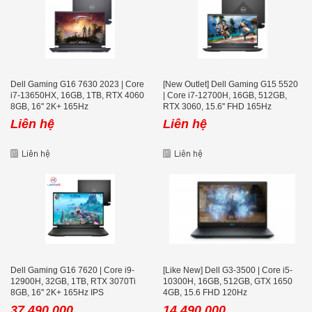
Dell Gaming G16 7630 2023 | Core
[New Outlet] Dell Gaming G15 5520
i7-13650HX, 16GB, 1TB, RTX 4060
| Core i7-12700H, 16GB, 512GB,
8GB, 16'' 2K+ 165Hz
RTX 3060, 15.6'' FHD 165Hz
Liên hệ
Liên hệ
Dell Gaming G16 7620 | Core i9-
[Like New] Dell G3-3500 | Core i5-
12900H, 32GB, 1TB, RTX 3070Ti
10300H, 16GB, 512GB, GTX 1650
8GB, 16'' 2K+ 165Hz IPS
4GB, 15.6 FHD 120Hz
37.490.000
14.490.000