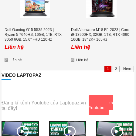
Dell Gaming G15 5535 2023 |
Dell Alienware M18 R1 2023 | Core
Ryzen 5 7640HS, 16GB, 1TB, RTX
i9-13900HX, 32GB, 1TB, RTX 4090
3050 6GB, 15.6'' FHD 120Hz
16GB, 18'' 2K+ 165Hz
Liên hệ
Liên hệ
1
2
Next
VIDEO LAPTOPAZ
Đăng kí kênh Youtube của Laptopaz.vn
Xem kênh
Youtube
tại đây!