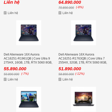
Liên hệ
64.890.000
(-8%)
70.890.000
Dell Alienware 16X Aurora
Dell Alienware 16X Aurora
AC16251-R1961QB | Core Ultra 9
AC16251-R1763QB | Core Ultra 7
275HX, 16GB, 1TB, RTX 5060 8GB,
255HX, 32GB, 1TB, RTX 5060 8GB,
16 icnh 2K+ 240Hz
16 icnh 2K+ 240Hz
55.890.000
51.890.000
(-7%)
(-12%)
59.890.000
58.890.000