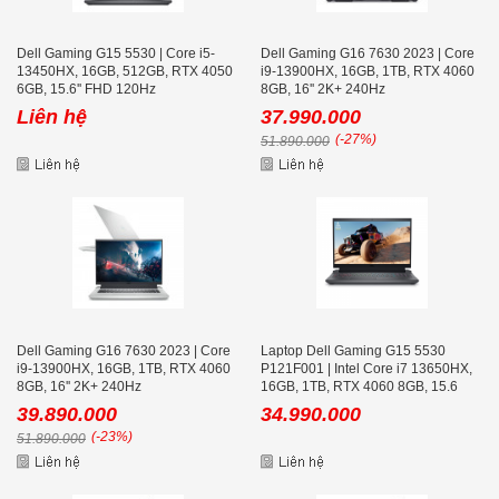
Dell Gaming G15 5530 | Core i5-
Dell Gaming G16 7630 2023 | Core
13450HX, 16GB, 512GB, RTX 4050
i9-13900HX, 16GB, 1TB, RTX 4060
6GB, 15.6'' FHD 120Hz
8GB, 16'' 2K+ 240Hz
Liên hệ
37.990.000
(-27%)
51.890.000
Dell Gaming G16 7630 2023 | Core
Laptop Dell Gaming G15 5530
i9-13900HX, 16GB, 1TB, RTX 4060
P121F001 | Intel Core i7 13650HX,
8GB, 16'' 2K+ 240Hz
16GB, 1TB, RTX 4060 8GB, 15.6
inch FHD 165Hz, Win 11, Office
39.890.000
34.990.000
HS24, Xám
(-23%)
51.890.000