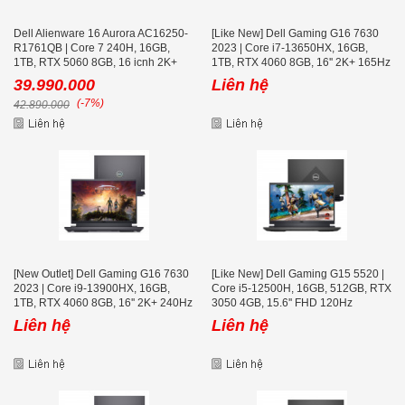
Dell Alienware 16 Aurora AC16250-
[Like New] Dell Gaming G16 7630
R1761QB | Core 7 240H, 16GB,
2023 | Core i7-13650HX, 16GB,
1TB, RTX 5060 8GB, 16 icnh 2K+
1TB, RTX 4060 8GB, 16'' 2K+ 165Hz
120Hz
39.990.000
Liên hệ
(-7%)
42.890.000
[New Outlet] Dell Gaming G16 7630
[Like New] Dell Gaming G15 5520 |
2023 | Core i9-13900HX, 16GB,
Core i5-12500H, 16GB, 512GB, RTX
1TB, RTX 4060 8GB, 16'' 2K+ 240Hz
3050 4GB, 15.6'' FHD 120Hz
Liên hệ
Liên hệ