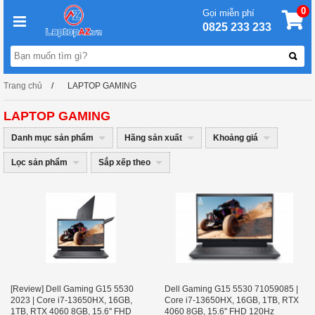
0
Gọi miễn phí
0825 233 233
Trang chủ
LAPTOP GAMING
LAPTOP GAMING
Danh mục sản phẩm
Hãng sản xuất
Khoảng giá
Lọc sản phẩm
Sắp xếp theo
[Review] Dell Gaming G15 5530
Dell Gaming G15 5530 71059085 |
2023 | Core i7-13650HX, 16GB,
Core i7-13650HX, 16GB, 1TB, RTX
1TB, RTX 4060 8GB, 15.6'' FHD
4060 8GB, 15.6'' FHD 120Hz