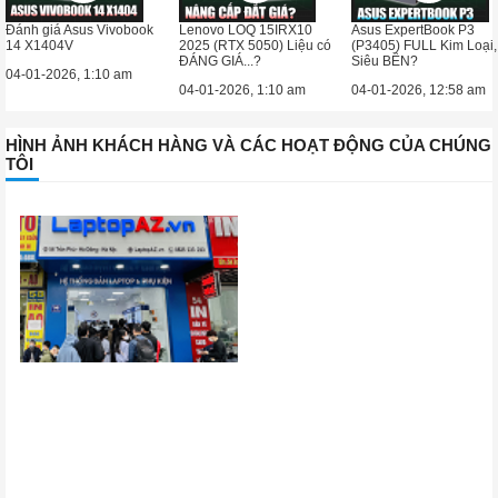
Đánh giá Asus Vivobook
Lenovo LOQ 15IRX10
Asus ExpertBook P3
14 X1404V
2025 (RTX 5050) Liệu có
(P3405) FULL Kim Loại,
ĐÁNG GIÁ...?
Siêu BỀN?
04-01-2026, 1:10 am
04-01-2026, 1:10 am
04-01-2026, 12:58 am
HÌNH ẢNH KHÁCH HÀNG VÀ CÁC HOẠT ĐỘNG CỦA CHÚNG
TÔI