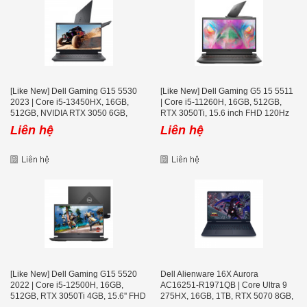
[Like New] Dell Gaming G15 5530
[Like New] Dell Gaming G5 15 5511
2023 | Core i5-13450HX, 16GB,
| Core i5-11260H, 16GB, 512GB,
512GB, NVIDIA RTX 3050 6GB,
RTX 3050Ti, 15.6 inch FHD 120Hz
15.6'' FHD 120Hz
Liên hệ
Liên hệ
[Like New] Dell Gaming G15 5520
Dell Alienware 16X Aurora
2022 | Core i5-12500H, 16GB,
AC16251-R1971QB | Core Ultra 9
512GB, RTX 3050Ti 4GB, 15.6'' FHD
275HX, 16GB, 1TB, RTX 5070 8GB,
165Hz
16 icnh 2K+ 240Hz