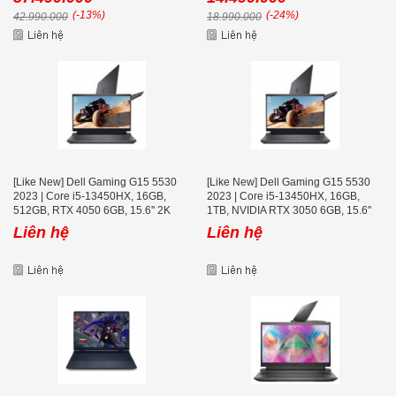
(-13%)
(-24%)
42.990.000
18.990.000
[Like New] Dell Gaming G15 5530
[Like New] Dell Gaming G15 5530
2023 | Core i5-13450HX, 16GB,
2023 | Core i5-13450HX, 16GB,
512GB, RTX 4050 6GB, 15.6'' 2K
1TB, NVIDIA RTX 3050 6GB, 15.6''
240Hz
FHD 120Hz
Liên hệ
Liên hệ